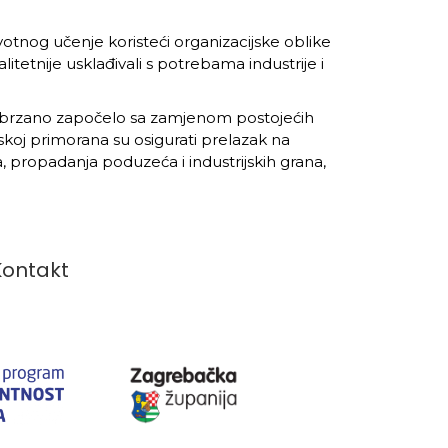
votnog učenje koristeći organizacijske oblike
itetnije usklađivali s potrebama industrije i
bi se ubrzano započelo sa zamjenom postojećih
skoj primorana su osigurati prelazak na
va, propadanja poduzeća i industrijskih grana,
Kontakt