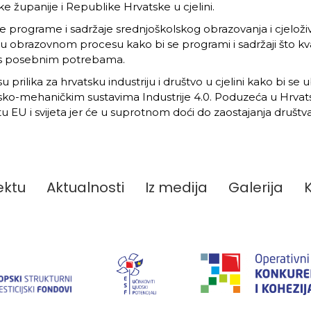
 županije i Republike Hrvatske u cjelini.
ne programe i sadržaje srednjoškolskog obrazovanja i cjeloži
 u obrazovnom procesu kako bi se programi i sadržaji što kval
a s posebnim potrebama.
ka su prilika za hrvatsku industriju i društvo u cjelini kako 
netsko-mehaničkim sustavima Industrije 4.0. Poduzeća u Hrvat
ištu EU i svijeta jer će u suprotnom doći do zaostajanja društ
ektu
Aktualnosti
Iz medija
Galerija